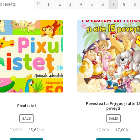
0 results
1
2
3
4
5
6
7
8
9
Povestea lui Pițiguș și alte 1
Pixul istet
povești
SALE!
SALE!
89,90
lei
85,62
lei
17,90
lei
17,00
lei