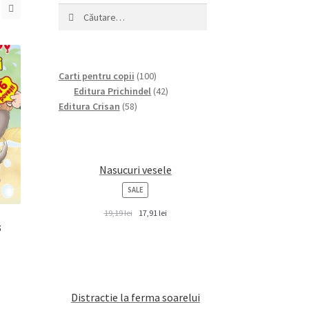
Caută
după:
100
Carti pentru copii
100
products
42
Editura Prichindel
42
58
products
Editura Crisan
58
products
Nasucuri vesele
PRODUCT
SALE
ON
SALE
19,19
lei
17,91
lei
5
Distractie la ferma soarelui