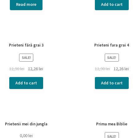
Read more
Add to cart
Prieteni fără grai 3
Prieteni fara grai 4
SALE!
SALE!
12,90
lei
12,26
lei
12,90
lei
12,26
lei
Add to cart
Add to cart
Prietenii mei din jungla
Prima mea Biblie
0,00
lei
SALE!