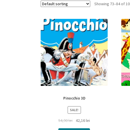
Showing 73–84 of 10
Pinocchio 3D
SALE!
54,90
lei
42,16
lei