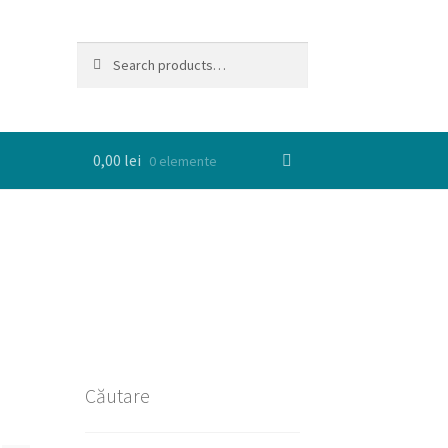
Search
Search
for:
0,00
lei
0 elemente
Căutare