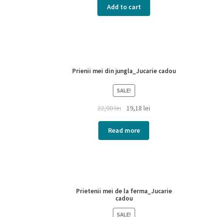
Add to cart
Prienii mei din jungla_Jucarie cadou
SALE!
22,00
lei
19,18
lei
Read more
Prietenii mei de la ferma_Jucarie
cadou
SALE!