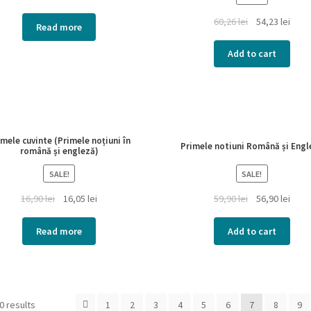
60,26
lei
54,23
lei
Read more
Add to cart
imele cuvinte (Primele noțiuni în
Primele notiuni Română și Engl
română și engleză)
SALE!
SALE!
16,90
lei
16,05
lei
59,90
lei
56,90
lei
Read more
Add to cart
0 results
1
2
3
4
5
6
7
8
9