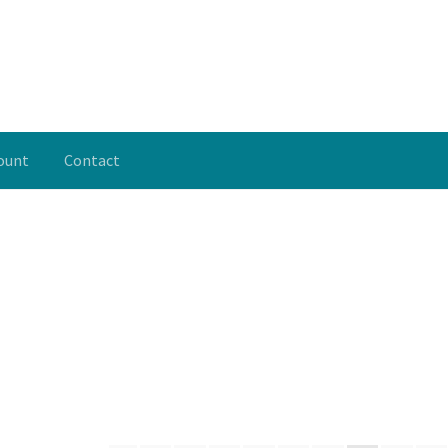
ount
Contact
y account
Politică de confidențialitate
Termeni si conditii
Despre