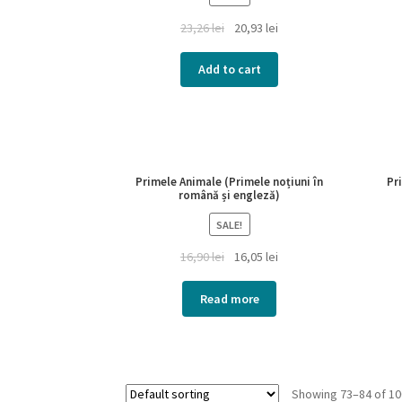
23,26
lei
20,93
lei
Add to cart
Primele Animale (Primele noțiuni în
Pr
română și engleză)
SALE!
16,90
lei
16,05
lei
Read more
Showing 73–84 of 10