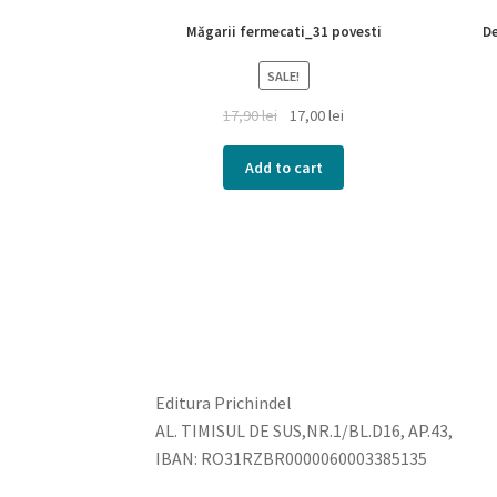
Măgarii fermecati_31 povesti
De
SALE!
17,90
lei
17,00
lei
Add to cart
Editura Prichindel
AL. TIMISUL DE SUS,NR.1/BL.D16, AP.43,
IBAN: RO31RZBR0000060003385135