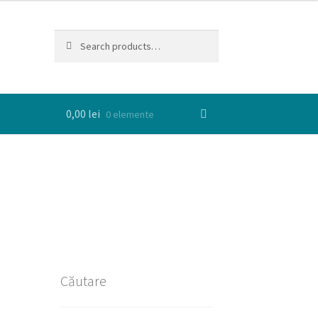
Search
Search
for:
0,00
lei
0 elemente
Căutare