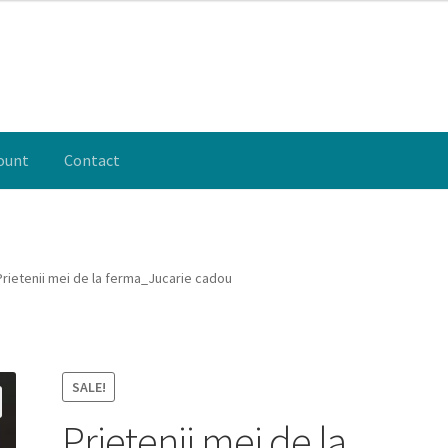
ount
Contact
y account
Politică de confidențialitate
Termeni si conditii
Despre
Prietenii mei de la ferma_Jucarie cadou
SALE!
Prietenii mei de la