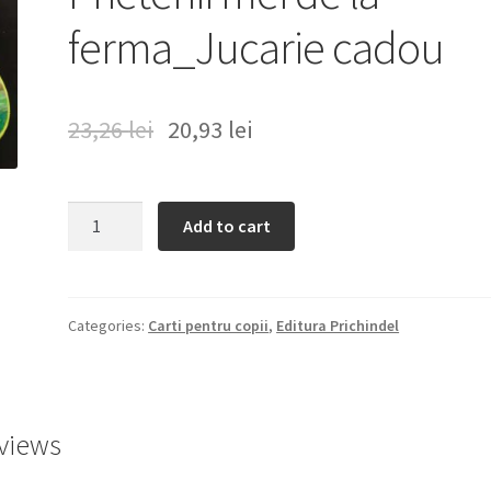
ferma_Jucarie cadou
23,26
lei
20,93
lei
Prietenii
Add to cart
mei
de
la
ferma_Jucarie
Categories:
Carti pentru copii
,
Editura Prichindel
cadou
quantity
views