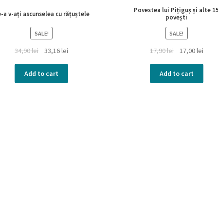
Povestea lui Pițiguș și alte 1
-a v-ați ascunselea cu rățuștele
povești
SALE!
SALE!
34,90
lei
33,16
lei
17,90
lei
17,00
lei
Add to cart
Add to cart