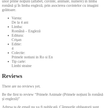
unor prime noţiuni (alfabet, cuvinte, animale, numere) în limba
română şi în limba engleză, prin asocierea cuvintelor cu imagini
grăitoare.
Varsta:
De la 4 ani
Limba:
Română – Engleză
Editura:
Crişan
Editie:
4
Colectie:
Primele notiuni in Ro si En
Tip carte:
Limbi straine
Reviews
There are no reviews yet.
Be the first to review “Primele Animale (Primele noțiuni în română
și engleză)”
Adresa ta de email nu va fi publicată.
Câmpurile obligatorii sunt