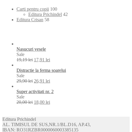
100
Carti pentru copii
100
products
42
Editura Prichindel
42
58
products
Editura Crisan
58
products
Nasucuri vesele
Product
Sale
on
19,19
lei
17,91
lei
sale
Distractie la ferma soarelui
Product
Sale
on
29,90
lei
26,91
lei
sale
Super activitati nr. 2
Product
Sale
on
20,00
lei
18,00
lei
sale
Editura Prichindel
AL. TIMISUL DE SUS,NR.1/BL.D16, AP.43,
IBAN: RO31RZBR0000060003385135