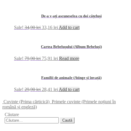
De-a v-ați ascuneselea cu doi cățeluși
Sale!
34,90
lei
33,16
lei
Add to cart
Cartea Bebelușului (Album Bebeluși)
Sale!
79,90
lei
75,91
lei
Read more
Familii de animale (Atinge și învață)
Sale!
29,90
lei
28,41
lei
Add to cart
Cuvinte (Prima cărticică)
Primele cuvinte (Primele noțiuni în
română și engleză)
Căutare
Caută
după: