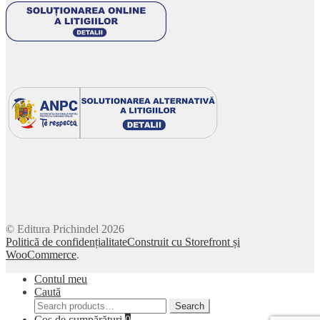
© Editura Prichindel 2026
Politică de confidențialitate
Construit cu Storefront și
WooCommerce
.
Contul meu
Caută
Search
Search
for:
Coș de cumpărături
0