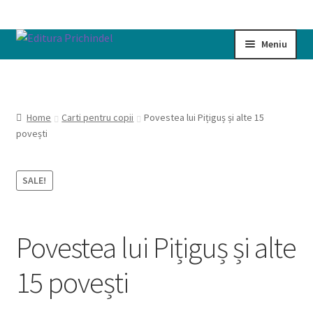
Sari
Sari
Meniu
la
la
navigare
conținut
Prima pagină
Cart
Home
Carti pentru copii
Povestea lui Pițiguș și alte 15
povești
Cartile noastre
SALE!
Checkout
My account
Povestea lui Pițiguș și alte
Politică de confidențialitate
15 povești
Termeni si conditii