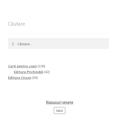
Căutare
Caută
după:
100
Carti pentru copii
100
products
42
Editura Prichindel
42
58
products
Editura Crisan
58
products
Nasucuri vesele
PRODUCT
SALE
ON