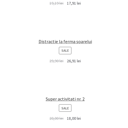
19,19
lei
17,91
lei
SALE
Distractie la ferma soarelui
PRODUCT
SALE
ON
29,90
lei
26,91
lei
SALE
Super activitati nr. 2
PRODUCT
SALE
ON
20,00
lei
18,00
lei
SALE