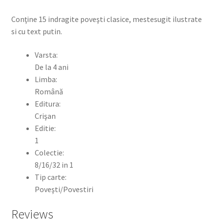
Conţine 15 indragite poveşti clasice, mestesugit ilustrate
si cu text putin.
Varsta:
De la 4 ani
Limba:
Română
Editura:
Crişan
Editie:
1
Colectie:
8/16/32 in 1
Tip carte:
Poveşti/Povestiri
Reviews