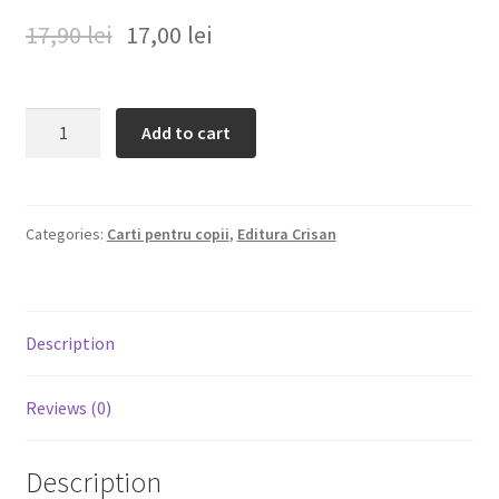
17,90
lei
17,00
lei
Despre
Editura Prichindel
Povestea
Add to cart
lui
Contact
Pițiguș
și
alte
Categories:
Carti pentru copii
,
Editura Crisan
15
povești
quantity
Description
Reviews (0)
Description