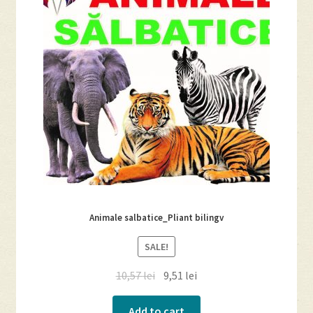
Animale salbatice_Pliant bilingv
SALE!
10,57
lei
9,51
lei
Add to cart