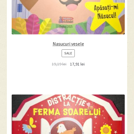
Nasucuri vesele
PRODUCT
SALE
ON
19,19
lei
17,91
lei
SALE