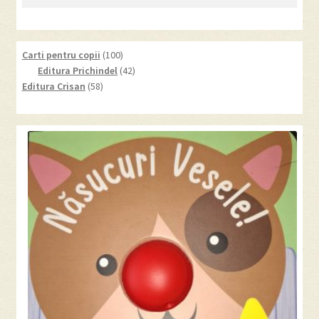
după:
100
Carti pentru copii
100
products
42
Editura Prichindel
42
58
products
Editura Crisan
58
products