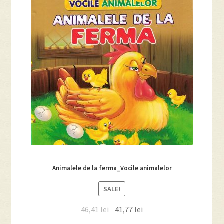
Animalele de la ferma_Vocile animalelor
SALE!
46,41
lei
41,77
lei