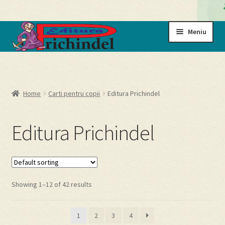
Sari
Sari
Meniu
la
la
navigare
conținut
Prima pagină
Cart
Home
Carti pentru copii
Editura Prichindel
Cartile noastre
Editura Prichindel
Checkout
My account
Showing 1–12 of 42 results
Politică de confidențialitate
1
2
3
4
Termeni si conditii