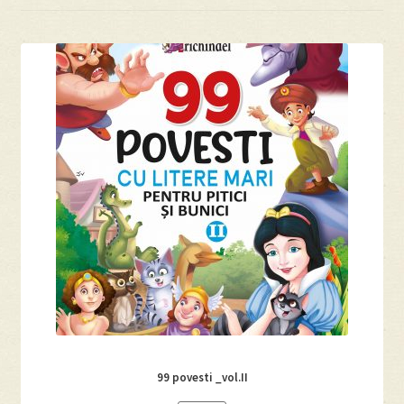
Despre
Editura Prichindel
Contact
99 povesti _vol.II