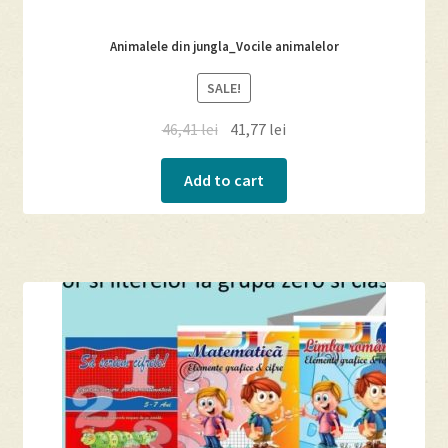
Animalele din jungla_Vocile animalelor
SALE!
46,41
lei
41,77
lei
Add to cart