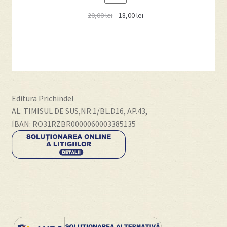
ON
20,00
lei
18,00
lei
SALE
Editura Prichindel
AL. TIMISUL DE SUS,NR.1/BL.D16, AP.43,
IBAN: RO31RZBR0000060003385135