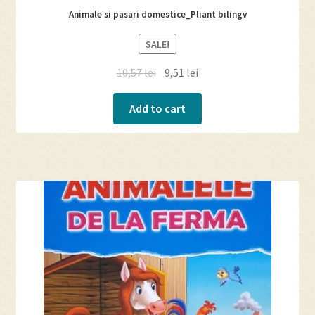
Animale si pasari domestice_Pliant bilingv
SALE!
10,57
lei
9,51
lei
Add to cart