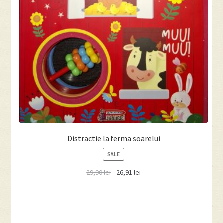
Distractie la ferma soarelui
PRODUCT
SALE
ON
29,90
lei
26,91
lei
SALE