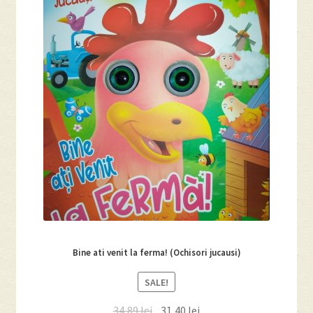
Bine ati venit la ferma! (Ochisori jucausi)
SALE!
34,89
lei
31,40
lei