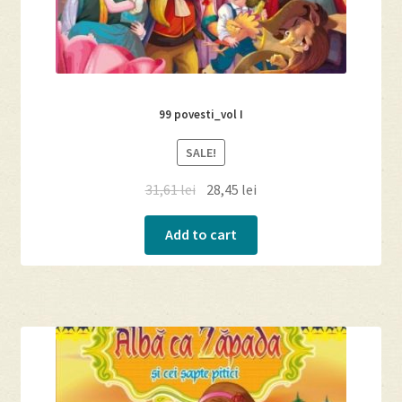
99 povesti_vol I
SALE!
31,61
lei
28,45
lei
Add to cart