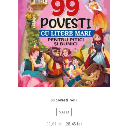
99 povesti_vol I
SALE!
31,61
lei
28,45
lei