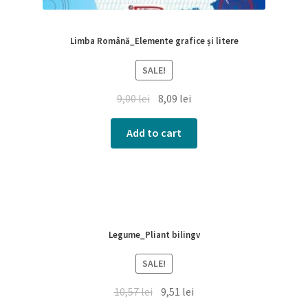
Limba Română_Elemente grafice și litere
SALE!
9,00
lei
8,09
lei
Add to cart
Legume_Pliant bilingv
SALE!
10,57
lei
9,51
lei