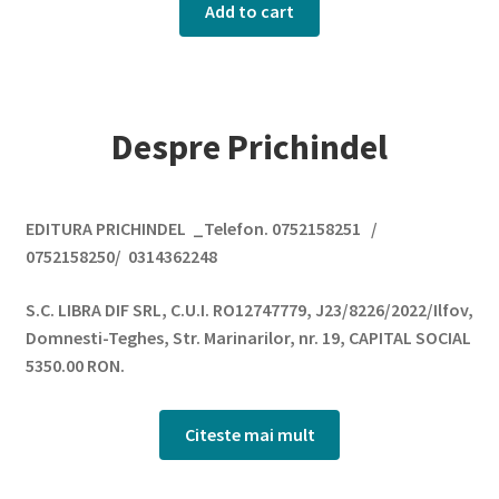
Add to cart
Despre Prichindel
EDITURA PRICHINDEL _Telefon. 0752158251 /
0752158250/ 0314362248
S.C. LIBRA DIF SRL, C.U.I. RO12747779, J23/8226/2022/Ilfov,
Domnesti-Teghes, Str. Marinarilor, nr. 19, CAPITAL SOCIAL
5350.00 RON.
AUTORITATEA PENTRU PROTECTIA CONSUMATORULUI:
Citeste mai mult
www.ancp.gov.ro
Infintata in 2011 la Bucuresti, Editura Prichindel este o