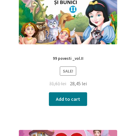
99 povesti _vol.II
SALE!
31,61
lei
28,45
lei
Add to cart