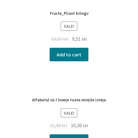
Fructe_Pliant bilingv
SALE!
10,57
lei
9,51
lei
Add to cart
Alfabetul să-l învețe toate mințile istețe
SALE!
11,90
lei
10,30
lei