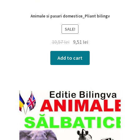
Animale si pasari domestice_Pliant bilingv
SALE!
10,57
lei
9,51
lei
Add to cart