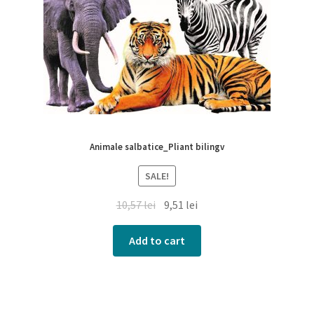
Animale salbatice_Pliant bilingv
SALE!
10,57
lei
9,51
lei
Add to cart