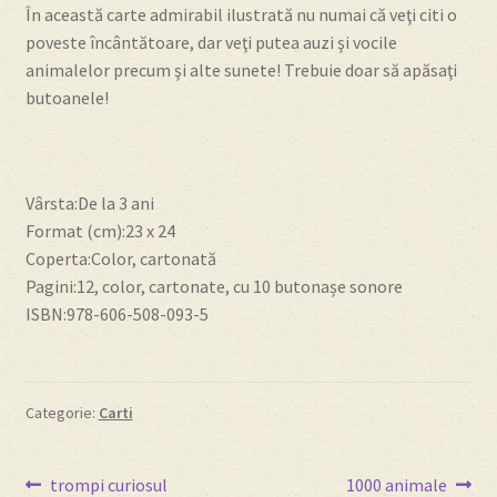
În această carte admirabil ilustrată nu numai că veţi citi o
poveste încântătoare, dar veţi putea auzi şi vocile
Despre
animalelor precum şi alte sunete! Trebuie doar să apăsaţi
butoanele!
Editura Prichindel
Contact
Vârsta:De la 3 ani
Format (cm):23 x 24
Coperta:Color, cartonată
Pagini:12, color, cartonate, cu 10 butonașe sonore
ISBN:978-606-508-093-5
Categorie:
Carti
Navigare
Articolul
Articolul
trompi curiosul
1000 animale