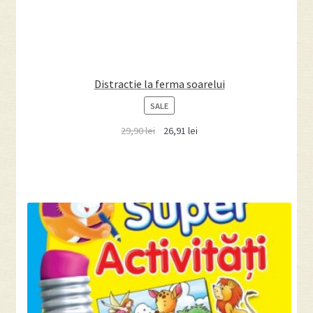
Distractie la ferma soarelui
PRODUCT
SALE
ON
29,90
lei
26,91
lei
SALE