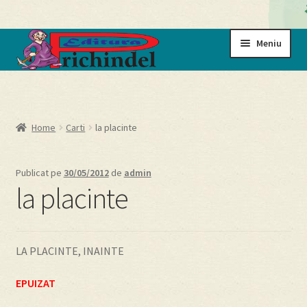
Sari
Sari
Meniu
la
la
navigare
conținut
Prima pagină
Cart
Home
Carti
la placinte
Cartile noastre
Publicat pe
30/05/2012
de
admin
la placinte
Checkout
My account
LA PLACINTE, INAINTE
Politică de confidențialitate
EPUIZAT
Termeni si conditii