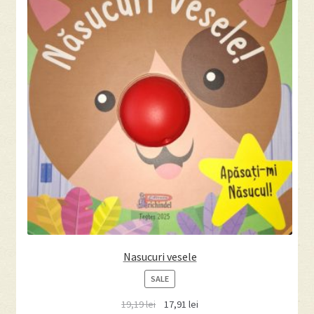
Nasucuri vesele
PRODUCT
SALE
ON
19,19
lei
17,91
lei
SALE