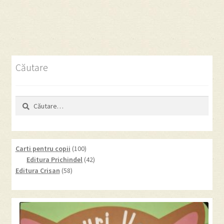
anterior:
următor:
în
articole
Căutare
Caută
după:
100
Carti pentru copii
100
products
42
Editura Prichindel
42
58
products
Editura Crisan
58
products