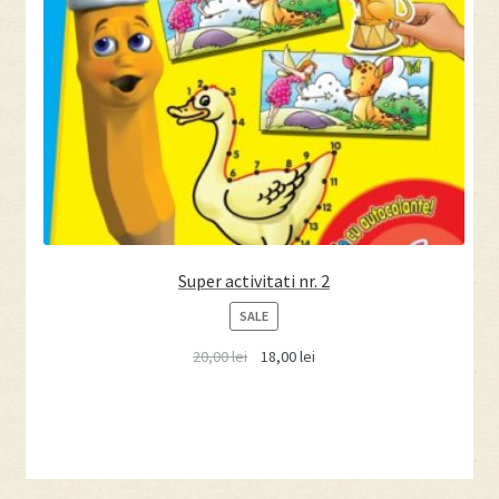
Super activitati nr. 2
PRODUCT
SALE
ON
20,00
lei
18,00
lei
SALE