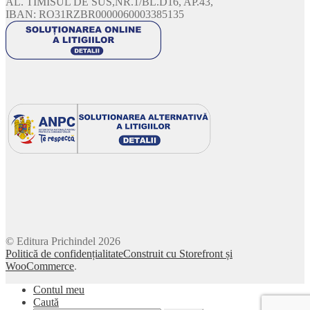
AL. TIMISUL DE SUS,NR.1/BL.D16, AP.43,
IBAN: RO31RZBR0000060003385135
© Editura Prichindel 2026
Politică de confidențialitate
Construit cu Storefront și
WooCommerce
.
Contul meu
Caută