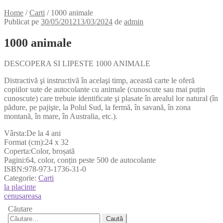
Home
/
Carti
/
1000 animale
Publicat pe
30/05/2012
13/03/2024
de
admin
1000 animale
DESCOPERA SI LIPESTE 1000 ANIMALE
Distractivă şi instructivă în acelaşi timp, această carte le oferă
copiilor sute de autocolante cu animale (cunoscute sau mai puțin
cunoscute) care trebuie identificate şi plasate în arealul lor natural (în
pădure, pe pajişte, la Polul Sud, la fermă, în savană, în zona
montană, în mare, în Australia, etc.).
Vârsta:De la 4 ani
Format (cm):24 x 32
Coperta:Color, broșată
Pagini:64, color, conțin peste 500 de autocolante
ISBN:978-973-1736-31-0
Categorie:
Carti
Navigare
Articolul
la placinte
anterior:
Articolul
cenusareasa
în
următor:
Căutare
articole
Caută