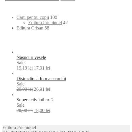
după:
100
Carti pentru copii
100
products
42
Editura Prichindel
42
58
products
Editura Crisan
58
products
Nasucuri vesele
Product
Sale
on
19,19
lei
17,91
lei
sale
Distractie la ferma soarelui
Product
Sale
on
29,90
lei
26,91
lei
sale
Super activitati nr. 2
Product
Sale
on
20,00
lei
18,00
lei
sale
Editura Prichindel