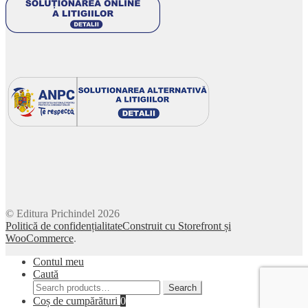
© Editura Prichindel 2026
Politică de confidențialitate
Construit cu Storefront și
WooCommerce
.
Contul meu
Caută
Search
Search
for:
Coș de cumpărături
0