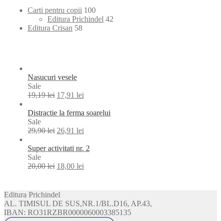
100
Carti pentru copii
100
products
42
Editura Prichindel
42
58
products
Editura Crisan
58
products
Nasucuri vesele
Product
Sale
on
19,19
lei
17,91
lei
sale
Distractie la ferma soarelui
Product
Sale
on
29,90
lei
26,91
lei
sale
Super activitati nr. 2
Product
Sale
on
20,00
lei
18,00
lei
sale
Editura Prichindel
AL. TIMISUL DE SUS,NR.1/BL.D16, AP.43,
IBAN: RO31RZBR0000060003385135