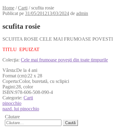
Home
/
Carti
/
scufita rosie
Publicat pe
31/05/2012
13/03/2024
de
admin
scufita rosie
SCUFITA ROSIE CELE MAI FRUMOASE POVESTI
TITLU EPUIZAT
Colecţia:
Cele mai frumoase poveşti din toate timpurile
Vârsta:De la 4 ani
Format (cm):22 x 28
Coperta:Color, buretată, cu sclipici
Pagini:28, color
ISBN:978-606-508-090-4
Categorie:
Carti
Navigare
Articolul
pinocchio
anterior:
Articolul
nazd. lui pinocchio
în
următor:
Căutare
articole
Caută
după: