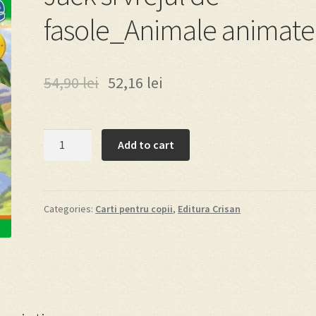
fasole_Animale animate
54,90
lei
52,16
lei
Jack
Add to cart
si
vrejul
de
fasole_Animale
Categories:
Carti pentru copii
,
Editura Crisan
animate
quantity