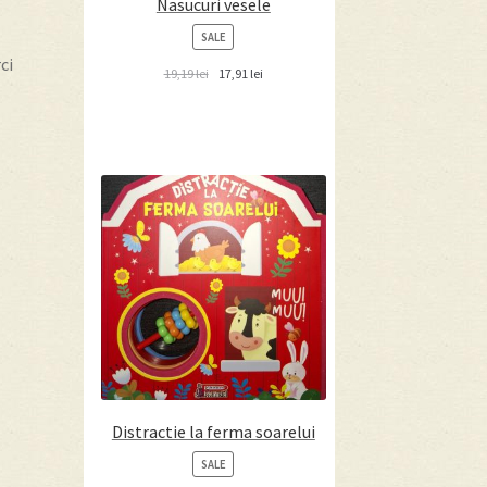
Nasucuri vesele
PRODUCT
SALE
ON
ci
SALE
19,19
lei
17,91
lei
Distractie la ferma soarelui
PRODUCT
SALE
ON