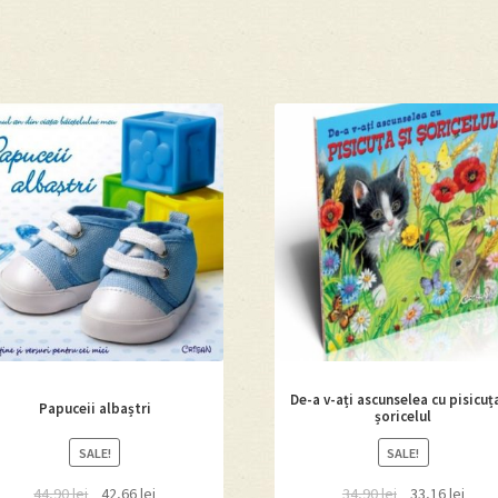
De-a v-ați ascunselea cu pisicuța
Papuceii albaștri
șoricelul
SALE!
SALE!
44,90
lei
42,66
lei
34,90
lei
33,16
lei