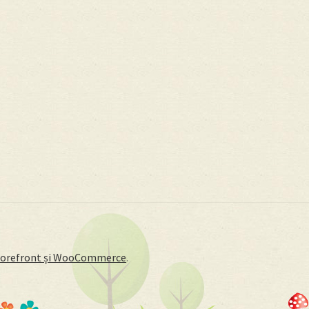
Storefront și WooCommerce
.