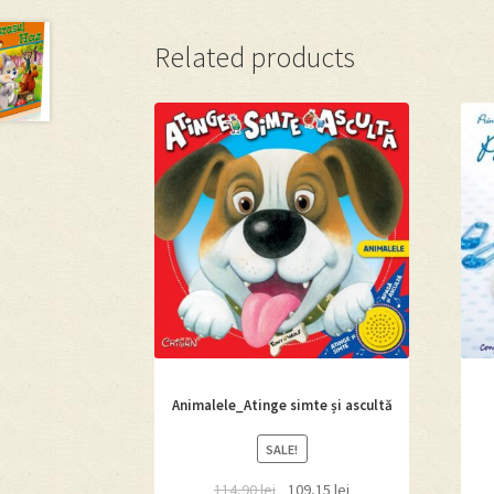
Related products
Animalele_Atinge simte și ascultă
SALE!
114,90
lei
109,15
lei