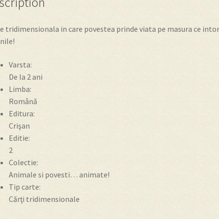
scription
e tridimensionala in care povestea prinde viata pe masura ce intor
nile!
Varsta:
De la 2 ani
Limba:
Română
Editura:
Crişan
Editie:
2
Colectie:
Animale si povesti… animate!
Tip carte:
Cărţi tridimensionale