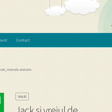
ount
Contact
y account
Politică de confidențialitate
Termeni si conditii
Despre
asole_Animale animate
SALE!
Jack si vrejul de