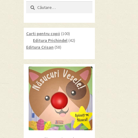
Caută
după:
100
Carti pentru copii
100
products
42
Editura Prichindel
42
58
products
Editura Crisan
58
products