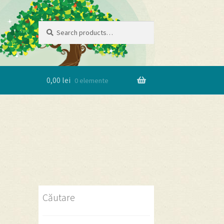
Search
Search
for:
0,00
lei
0 elemente
Căutare