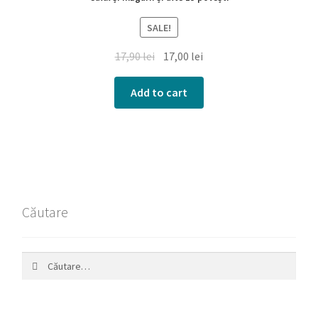
SALE!
17,90
lei
17,00
lei
Add to cart
Căutare
Caută
după: