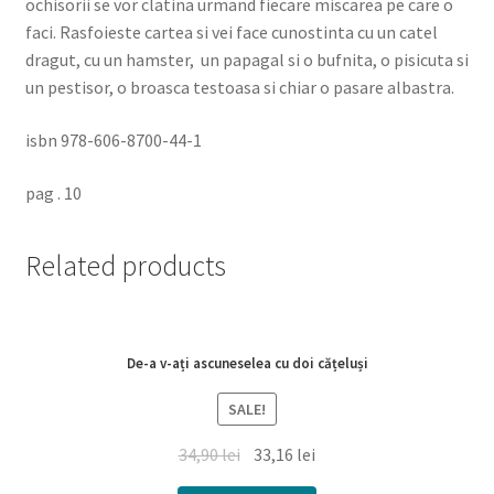
ochisorii se vor clatina urmand fiecare miscarea pe care o
faci. Rasfoieste cartea si vei face cunostinta cu un catel
dragut, cu un hamster, un papagal si o bufnita, o pisicuta si
un pestisor, o broasca testoasa si chiar o pasare albastra.
isbn 978-606-8700-44-1
pag . 10
Related products
De-a v-ați ascuneselea cu doi cățeluși
SALE!
34,90
lei
33,16
lei