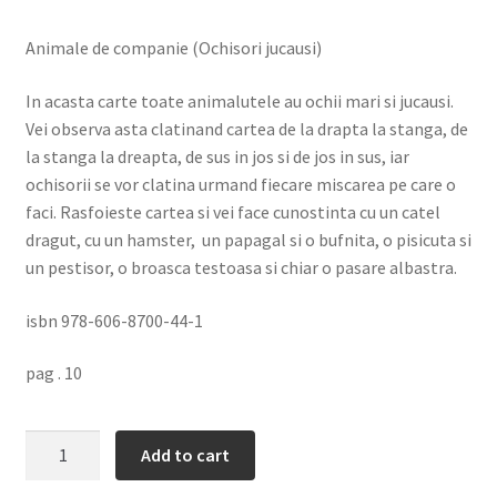
Despre
Animale de companie (Ochisori jucausi)
Editura Prichindel
In acasta carte toate animalutele au ochii mari si jucausi.
Vei observa asta clatinand cartea de la drapta la stanga, de
Contact
la stanga la dreapta, de sus in jos si de jos in sus, iar
ochisorii se vor clatina urmand fiecare miscarea pe care o
faci. Rasfoieste cartea si vei face cunostinta cu un catel
dragut, cu un hamster, un papagal si o bufnita, o pisicuta si
un pestisor, o broasca testoasa si chiar o pasare albastra.
isbn 978-606-8700-44-1
pag . 10
Animale
Add to cart
de