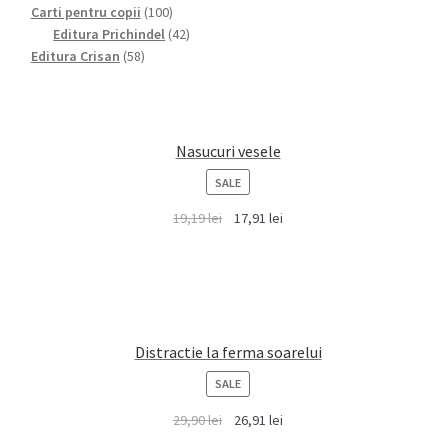
100
Carti pentru copii
100
products
42
Editura Prichindel
42
58
products
Editura Crisan
58
products
Nasucuri vesele
PRODUCT
SALE
ON
19,19
lei
17,91
lei
SALE
Distractie la ferma soarelui
PRODUCT
SALE
ON
29,90
lei
26,91
lei
SALE