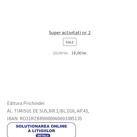
Super activitati nr. 2
PRODUCT
SALE
ON
20,00
lei
18,00
lei
SALE
Editura Prichindel
AL. TIMISUL DE SUS,NR.1/BL.D16, AP.43,
IBAN: RO31RZBR0000060003385135