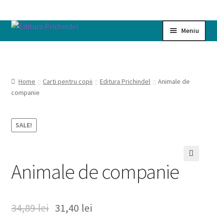
Sari
Sari
Meniu
la
la
navigare
conținut
Prima pagină
Cart
Home
Carti pentru copii
Editura Prichindel
Animale de
companie
Cartile noastre
SALE!
Checkout
My account
Animale de companie
🔍
Politică de confidențialitate
34,89
lei
31,40
lei
Termeni si conditii