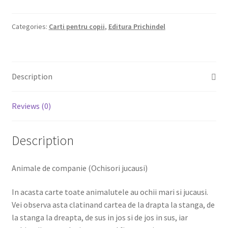
companie
quantity
Categories:
Carti pentru copii
,
Editura Prichindel
Description
Reviews (0)
Description
Animale de companie (Ochisori jucausi)
In acasta carte toate animalutele au ochii mari si jucausi.
Vei observa asta clatinand cartea de la drapta la stanga, de
la stanga la dreapta, de sus in jos si de jos in sus, iar