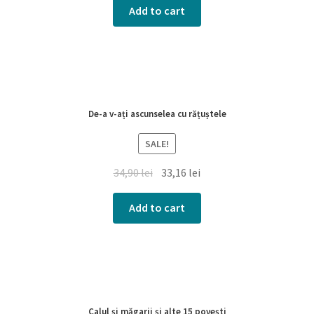
Add to cart
De-a v-ați ascunselea cu rățuștele
SALE!
34,90
lei
33,16
lei
Add to cart
Calul și măgarii și alte 15 povești