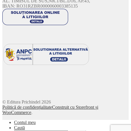
AL. TIMISUL DE SUS,NR.1/BL.D16, AP.43,
IBAN: RO31RZBR0000060003385135
© Editura Prichindel 2026
Politică de confidențialitate
Construit cu Storefront și
WooCommerce
.
Contul meu
Caută