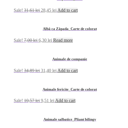
Sale!
31,61
lei
28,45
lei
Add to cart
Albă ca Zăpada_Carte de colorat
Sale!
7,00
lei
6,30
lei
Read more
Animale de companie
Sale!
34,89
lei
31,40
lei
Add to cart
Animale fericite_Carte de colorat
Sale!
10,57
lei
9,51
lei
Add to cart
Animale salbatice_Pliant bilingv