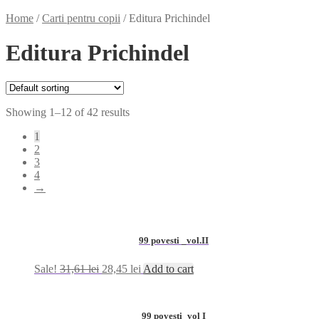
Home
/
Carti pentru copii
/
Editura Prichindel
Editura Prichindel
Showing 1–12 of 42 results
1
2
3
4
→
99 povesti _vol.II
Sale!
31,61
lei
28,45
lei
Add to cart
99 povesti_vol I