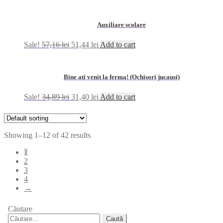
Auxiliare scolare
Sale!
57,16
lei
51,44
lei
Add to cart
Bine ati venit la ferma! (Ochisori jucausi)
Sale!
34,89
lei
31,40
lei
Add to cart
Showing 1–12 of 42 results
1
2
3
4
→
Căutare
Caută