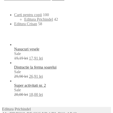
după:
100
Carti pentru copii
100
products
42
Editura Prichindel
42
58
products
Editura Crisan
58
products
Nasucuri vesele
Product
Sale
on
19,19
lei
17,91
lei
sale
Distractie la ferma soarelui
Product
Sale
on
29,90
lei
26,91
lei
sale
Super activitati nr. 2
Product
Sale
on
20,00
lei
18,00
lei
sale
Editura Prichindel