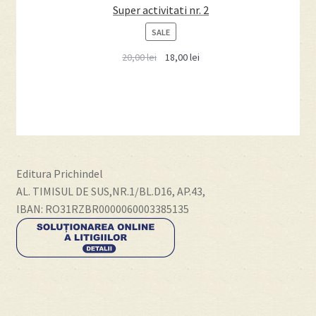
Super activitati nr. 2
PRODUCT
SALE
ON
20,00
lei
18,00
lei
SALE
Editura Prichindel
AL. TIMISUL DE SUS,NR.1/BL.D16, AP.43,
IBAN: RO31RZBR0000060003385135