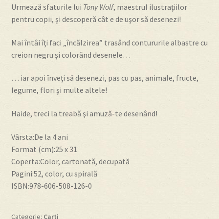
Urmează sfaturile lui
Tony Wolf
, maestrul ilustraţiilor
pentru copii, şi descoperă cât e de uşor să desenezi!
Despre
Mai întâi îţi faci „încălzirea” trasând contururile albastre cu
Editura Prichindel
creion negru şi colorând desenele…
Contact
… iar apoi înveţi să desenezi, pas cu pas, animale, fructe,
legume, flori şi multe altele!
Haide, treci la treabă şi amuză-te desenând!
Vârsta:De la 4 ani
Format (cm):25 x 31
Coperta:Color, cartonată, decupată
Pagini:52, color, cu spirală
ISBN:978-606-508-126-0
Categorie:
Carti