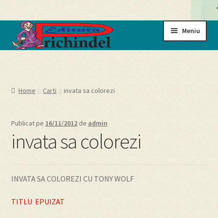
Sari
Sari
Meniu
la
la
navigare
conținut
Prima pagină
Cart
Home
Carti
invata sa colorezi
Cartile noastre
Publicat pe
16/11/2012
de
admin
invata sa colorezi
Checkout
My account
INVATA SA COLOREZI CU TONY WOLF
Politică de confidențialitate
TITLU EPUIZAT
Termeni si conditii