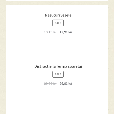
Nasucuri vesele
PRODUCT
SALE
ON
19,19
lei
17,91
lei
SALE
Distractie la ferma soarelui
PRODUCT
SALE
ON
29,90
lei
26,91
lei
SALE