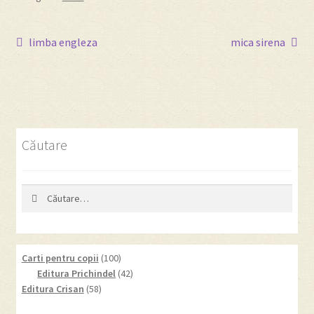
Navigare
Articolul
Articolul
limba engleza
mica sirena
anterior:
următor:
în
articole
Căutare
Caută
după:
100
Carti pentru copii
100
products
42
Editura Prichindel
42
58
products
Editura Crisan
58
products