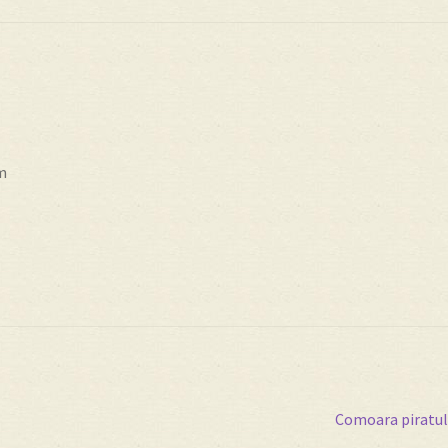
m
Articolul
Comoara piratul
următor: