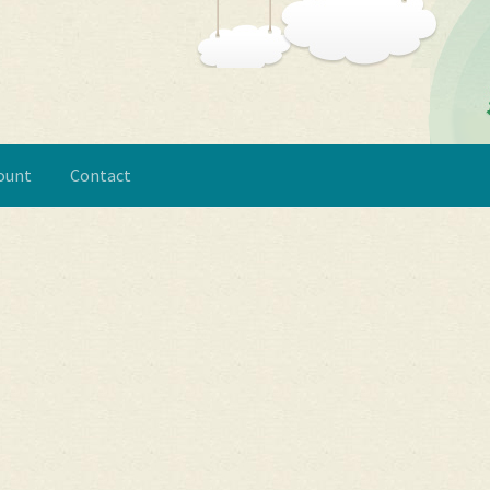
ount
Contact
y account
Politică de confidențialitate
Termeni si conditii
Despre