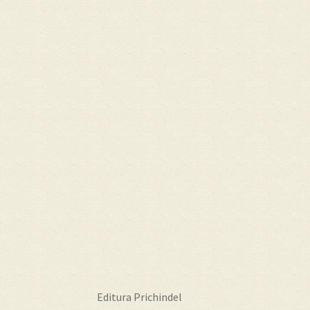
în
articole
Editura Prichindel