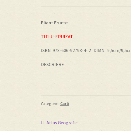
Pliant Fructe
TITLU EPUIZAT
ISBN :978-606-92793-4- 2 DIMN. 9,5cm/9,5c
DESCRIERE
Categorie:
Carti
Navigare
Articolul
Atlas Geografic
anterior: