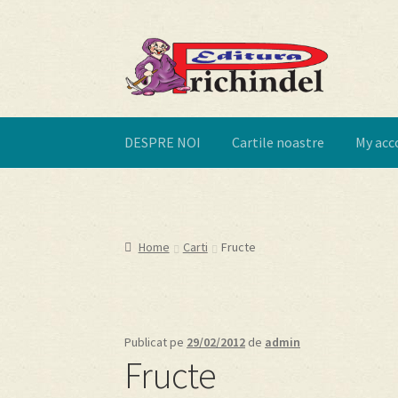
Sari
Sari
la
la
navigare
conținut
DESPRE NOI
Cartile noastre
My acc
Prima pagină
Cart
Cartile noastre
Checkout
M
Editura Prichindel
Contact
Home
Carti
Fructe
Publicat pe
29/02/2012
de
admin
Fructe