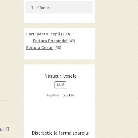
Caută
după:
100
Carti pentru copii
100
products
42
Editura Prichindel
42
58
products
Editura Crisan
58
products
Nasucuri vesele
PRODUCT
SALE
ON
SALE
19,19
lei
17,91
lei
ui
Distractie la ferma soarelui