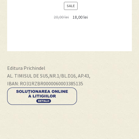
PRODUCT
SALE
ON
20,00
lei
18,00
lei
SALE
Editura Prichindel
AL. TIMISUL DE SUS,NR.1/BL.D16, AP.43,
IBAN: RO31RZBR0000060003385135