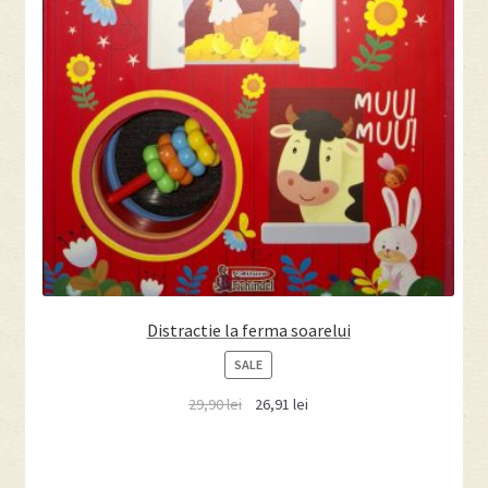
Distractie la ferma soarelui
PRODUCT
SALE
ON
29,90
lei
26,91
lei
SALE