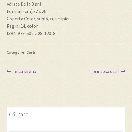
Vârsta:De la 3 ani
Format (cm):22 x 28
Despre
Coperta:Color, suplă, cu sclipici
Pagini:24, color
Editura Prichindel
ISBN:978-606-508-120-8
Contact
Categorie:
Carti
Navigare
Articolul
Articolul
mica sirena
printesa sissi
anterior:
următor:
în
articole
Căutare