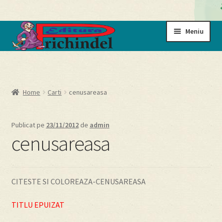
Sari
Sari
Meniu
la
la
navigare
conținut
Prima pagină
Cart
Home
Carti
cenusareasa
Cartile noastre
Publicat pe
23/11/2012
de
admin
cenusareasa
Checkout
My account
CITESTE SI COLOREAZA-CENUSAREASA
Politică de confidențialitate
TITLU EPUIZAT
Termeni si conditii