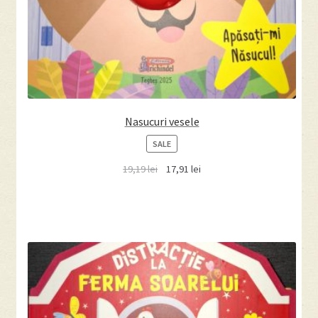
Nasucuri vesele
PRODUCT
SALE
ON
19,19
lei
17,91
lei
SALE