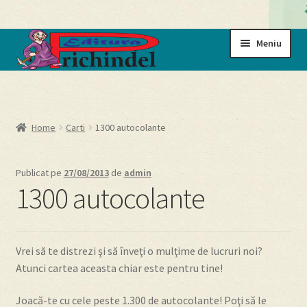
Sari
Sari
Meniu
la
la
navigare
conținut
Prima pagină
Cart
Home
Carti
1300 autocolante
Cartile noastre
Publicat pe
27/08/2013
de
admin
1300 autocolante
Checkout
My account
Vrei să te distrezi şi să înveţi o mulţime de lucruri noi?
Atunci cartea aceasta chiar este pentru tine!
Politică de confidențialitate
Joacă-te cu cele peste 1.300 de autocolante! Poţi să le
Termeni si conditii