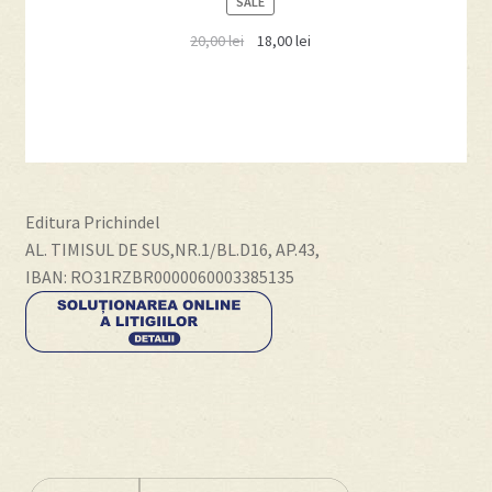
PRODUCT
SALE
ON
20,00
lei
18,00
lei
SALE
Editura Prichindel
AL. TIMISUL DE SUS,NR.1/BL.D16, AP.43,
IBAN: RO31RZBR0000060003385135