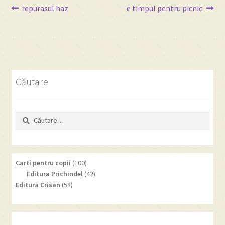
Navigare
Articolul
Articolul
iepurasul haz
e timpul pentru picnic
anterior:
următor:
în
articole
Căutare
Caută
după:
100
Carti pentru copii
100
products
42
Editura Prichindel
42
58
products
Editura Crisan
58
products