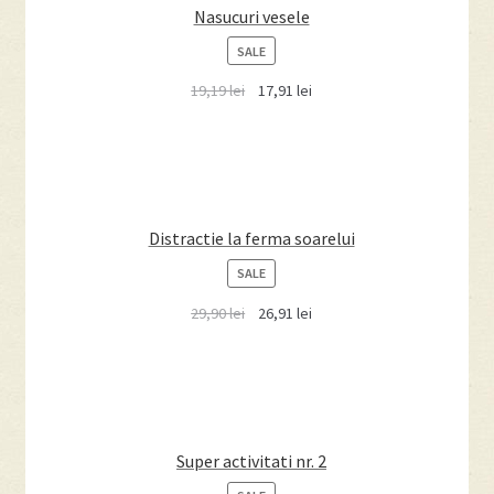
Nasucuri vesele
PRODUCT
SALE
ON
19,19
lei
17,91
lei
SALE
Distractie la ferma soarelui
PRODUCT
SALE
ON
29,90
lei
26,91
lei
SALE
Super activitati nr. 2