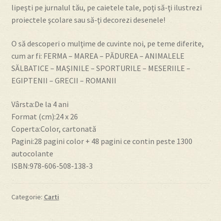
lipeşti pe jurnalul tău, pe caietele tale, poţi să-ţi ilustrezi
proiectele şcolare sau să-ţi decorezi desenele!
Despre
O să descoperi o mulţime de cuvinte noi, pe teme diferite,
Editura Prichindel
cum ar fi: FERMA – MAREA – PĂDUREA – ANIMALELE
SĂLBATICE – MAŞINILE – SPORTURILE – MESERIILE –
Contact
EGIPTENII – GRECII – ROMANII
Vârsta:De la 4 ani
Format (cm):24 x 26
Coperta:Color, cartonată
Pagini:28 pagini color + 48 pagini ce contin peste 1300
autocolante
ISBN:978-606-508-138-3
Categorie:
Carti