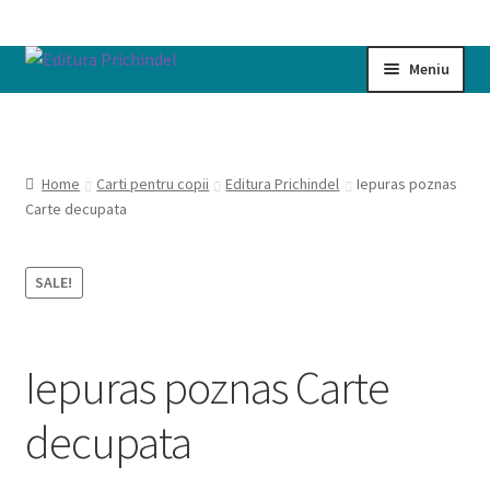
Sari
Sari
Meniu
la
la
navigare
conținut
Prima pagină
Cart
Home
Carti pentru copii
Editura Prichindel
Iepuras poznas
Carte decupata
Cartile noastre
SALE!
Checkout
My account
Iepuras poznas Carte
Politică de confidențialitate
decupata
Termeni si conditii