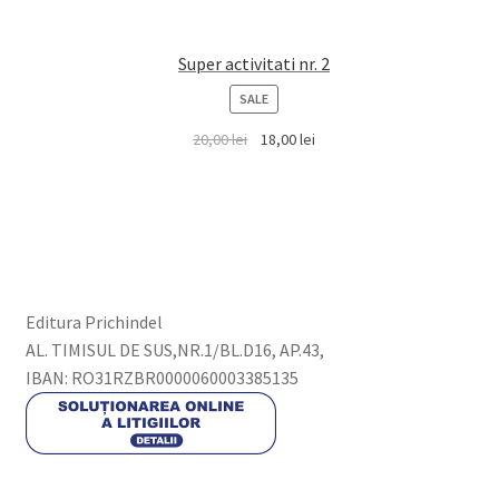
Super activitati nr. 2
PRODUCT
SALE
ON
20,00
lei
18,00
lei
SALE
Editura Prichindel
AL. TIMISUL DE SUS,NR.1/BL.D16, AP.43,
IBAN: RO31RZBR0000060003385135