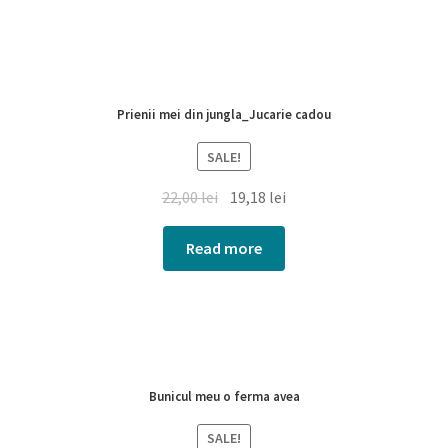
Prienii mei din jungla_Jucarie cadou
SALE!
22,00
lei
19,18
lei
Read more
Bunicul meu o ferma avea
SALE!