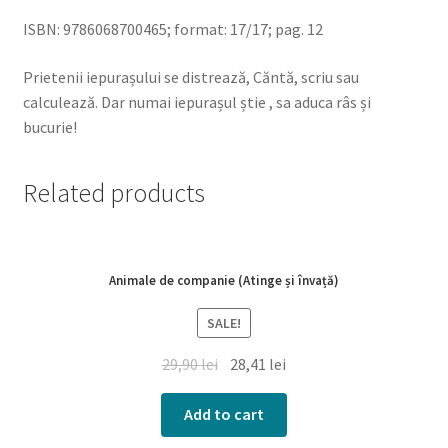
ISBN: 9786068700465; format: 17/17; pag. 12
Prietenii iepurașului se distrează, Căntă, scriu sau
calculează. Dar numai iepurașul știe , sa aduca râs și
bucurie!
Related products
Animale de companie (Atinge și învață)
SALE!
29,90
lei
28,41
lei
Add to cart