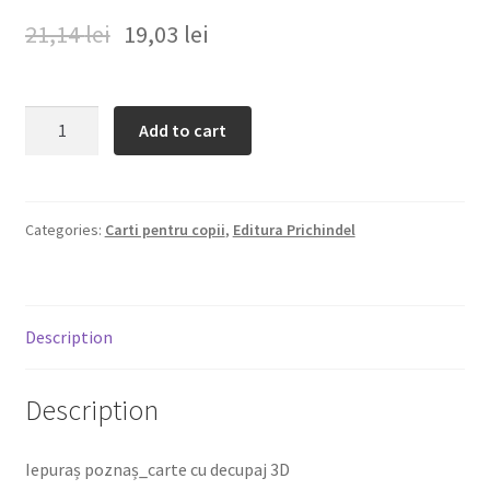
21,14
lei
19,03
lei
Despre
Editura Prichindel
Iepuras
Add to cart
poznas
Contact
Carte
decupata
quantity
Categories:
Carti pentru copii
,
Editura Prichindel
Description
Description
Iepuraș poznaș_carte cu decupaj 3D