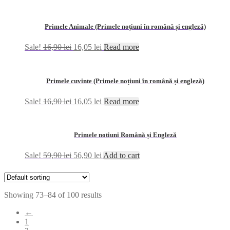
Primele Animale (Primele noțiuni în română și engleză)
Sale!
16,90
lei
16,05
lei
Read more
Primele cuvinte (Primele noțiuni în română și engleză)
Sale!
16,90
lei
16,05
lei
Read more
Primele notiuni Română și Engleză
Sale!
59,90
lei
56,90
lei
Add to cart
Showing 73–84 of 100 results
←
1