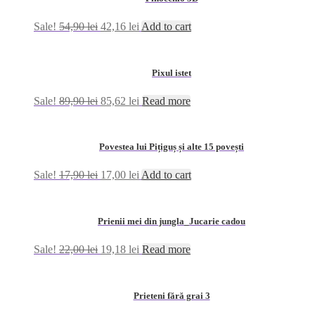
Sale!
54,90
lei
42,16
lei
Add to cart
Pixul istet
Sale!
89,90
lei
85,62
lei
Read more
Povestea lui Pițiguș și alte 15 povești
Sale!
17,90
lei
17,00
lei
Add to cart
Prienii mei din jungla_Jucarie cadou
Sale!
22,00
lei
19,18
lei
Read more
Prieteni fără grai 3