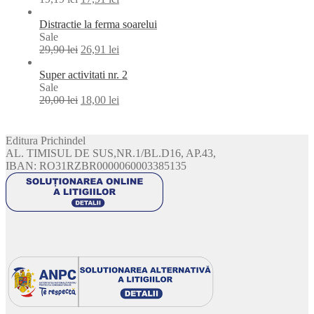
sale
Distractie la ferma soarelui
Product
Sale
on
29,90
lei
26,91
lei
sale
Super activitati nr. 2
Product
Sale
on
20,00
lei
18,00
lei
sale
Editura Prichindel
AL. TIMISUL DE SUS,NR.1/BL.D16, AP.43,
IBAN: RO31RZBR0000060003385135