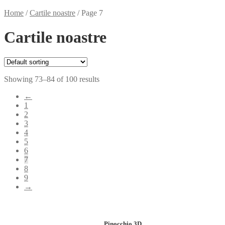
Home
/
Cartile noastre
/
Page 7
Cartile noastre
Showing 73–84 of 100 results
←
1
2
3
4
5
6
7
8
9
→
Pinocchio 3D