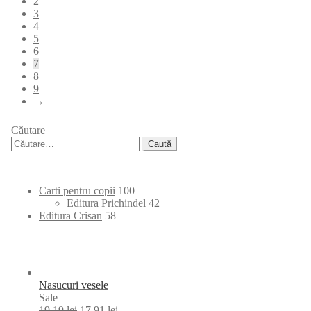
2
3
4
5
6
7
8
9
→
Căutare
Caută
după:
100
Carti pentru copii
100
products
42
Editura Prichindel
42
58
products
Editura Crisan
58
products
Nasucuri vesele
Product
Sale
on
19,19
lei
17,91
lei