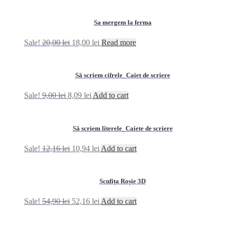
Sa mergem la ferma
Sale!
20,00
lei
18,00
lei
Read more
Să scriem cifrele_Caiet de scriere
Sale!
9,00
lei
8,09
lei
Add to cart
Să scriem literele_Caiete de scriere
Sale!
12,16
lei
10,94
lei
Add to cart
Scufița Roșie 3D
Sale!
54,90
lei
52,16
lei
Add to cart