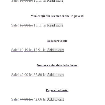
Sale!
15,90
lei
15,11
lei
Read more
Muzicanții din Bremen si alte 15 povesti
Sale!
15,90
lei
15,11
lei
Read more
Nasucuri vesele
Sale!
19,19
lei
17,91
lei
Add to cart
Numara animalele de la ferma
Sale!
42,00
lei
37,80
lei
Add to cart
Papuceii albaștri
Sale!
44,90
lei
42,66
lei
Add to cart