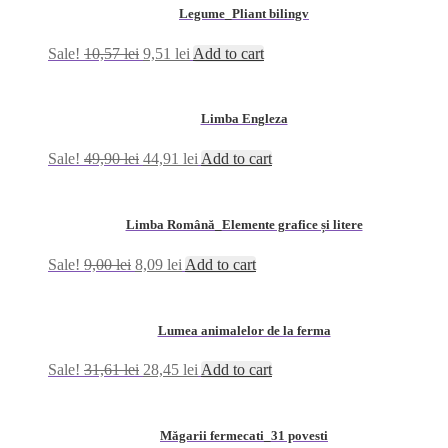
Legume_Pliant bilingv
Sale!
10,57
lei
9,51
lei
Add to cart
Limba Engleza
Sale!
49,90
lei
44,91
lei
Add to cart
Limba Română_Elemente grafice și litere
Sale!
9,00
lei
8,09
lei
Add to cart
Lumea animalelor de la ferma
Sale!
31,61
lei
28,45
lei
Add to cart
Măgarii fermecati_31 povesti