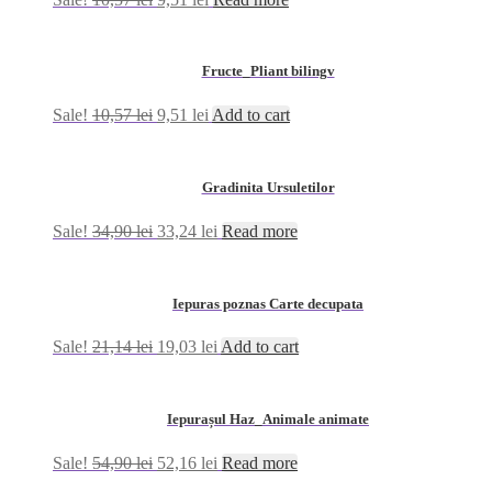
Fructe_Pliant bilingv
Sale!
10,57
lei
9,51
lei
Add to cart
Gradinita Ursuletilor
Sale!
34,90
lei
33,24
lei
Read more
Iepuras poznas Carte decupata
Sale!
21,14
lei
19,03
lei
Add to cart
Iepurașul Haz_Animale animate
Sale!
54,90
lei
52,16
lei
Read more