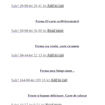
Sale!
29,90
lei
28,41
lei
Add to cart
Ferma (O carte cu 60 ferestruici)
Sale!
59,90
lei
56,90
lei
Read more
Ferma cea vesela_carte cu sunete
Sale!
58,14
lei
52,33
lei
Add to cart
Ferma mea Atinge,simte ..
Sale!
114,90
lei
109,16
lei
Add to cart
Fructe si legume delicioase_Carte de colorat
Sale!
10,57
lei
9,51
lei
Read more