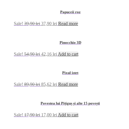
Papuceii roz
Sale!
39,90
lei
37,90
lei
Read more
Pinocchio 3D
Sale!
54,90
lei
42,16
lei
Add to cart
Pixul istet
Sale!
89,90
lei
85,62
lei
Read more
Povestea lui Pițiguș și alte 15 povești
Sale!
17,90
lei
17,00
lei
Add to cart