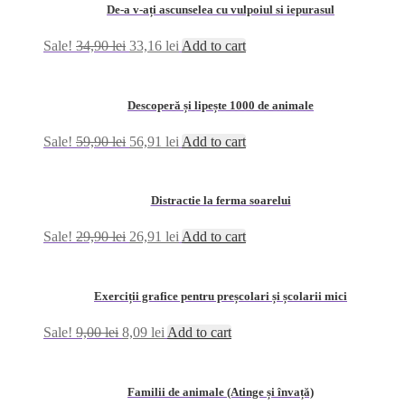
De-a v-ați ascunselea cu vulpoiul si iepurasul
Sale!
34,90
lei
33,16
lei
Add to cart
Descoperă și lipește 1000 de animale
Sale!
59,90
lei
56,91
lei
Add to cart
Distractie la ferma soarelui
Sale!
29,90
lei
26,91
lei
Add to cart
Exerciții grafice pentru preșcolari și școlarii mici
Sale!
9,00
lei
8,09
lei
Add to cart
Familii de animale (Atinge și învață)