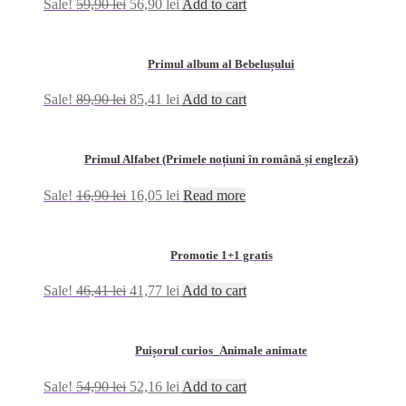
Sale!
59,90
lei
56,90
lei
Add to cart
Primul album al Bebelușului
Sale!
89,90
lei
85,41
lei
Add to cart
Primul Alfabet (Primele noțiuni în română și engleză)
Sale!
16,90
lei
16,05
lei
Read more
Promotie 1+1 gratis
Sale!
46,41
lei
41,77
lei
Add to cart
Puișorul curios_Animale animate
Sale!
54,90
lei
52,16
lei
Add to cart