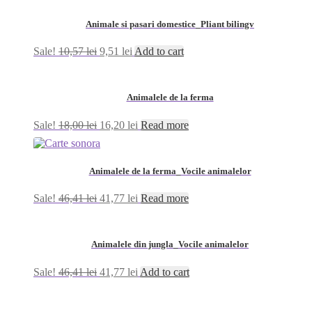
Animale si pasari domestice_Pliant bilingv
Sale!
10,57
lei
9,51
lei
Add to cart
Animalele de la ferma
Sale!
18,00
lei
16,20
lei
Read more
Animalele de la ferma_Vocile animalelor
Sale!
46,41
lei
41,77
lei
Read more
Animalele din jungla_Vocile animalelor
Sale!
46,41
lei
41,77
lei
Add to cart