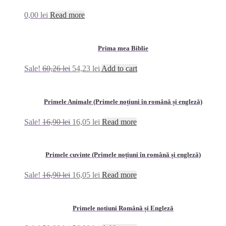
0,00
lei
Read more
Prima mea Biblie
Sale!
60,26
lei
54,23
lei
Add to cart
Primele Animale (Primele noțiuni în română și engleză)
Sale!
16,90
lei
16,05
lei
Read more
Primele cuvinte (Primele noțiuni în română și engleză)
Sale!
16,90
lei
16,05
lei
Read more
Primele notiuni Română și Engleză