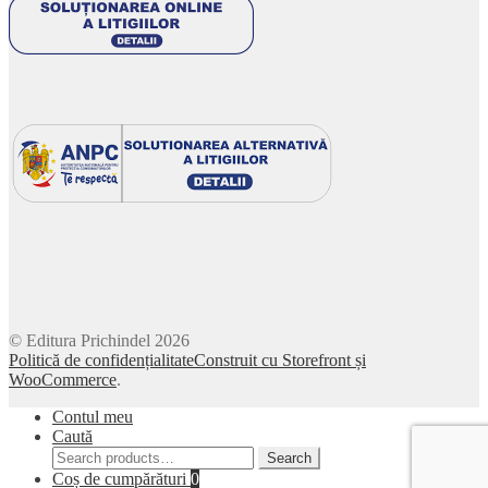
© Editura Prichindel 2026
Politică de confidențialitate
Construit cu Storefront și
WooCommerce
.
Contul meu
Caută
Search
Search
for:
Coș de cumpărături
0