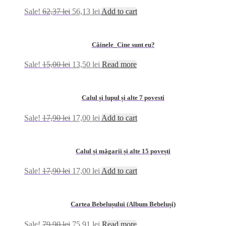
Sale!
62,37
lei
56,13
lei
Add to cart
Câinele_Cine sunt eu?
Sale!
15,00
lei
13,50
lei
Read more
Calul și lupul și alte 7 povesti
Sale!
17,90
lei
17,00
lei
Add to cart
Calul și măgarii și alte 15 povești
Sale!
17,90
lei
17,00
lei
Add to cart
Cartea Bebelușului (Album Bebeluși)
Sale!
79,90
lei
75,91
lei
Read more