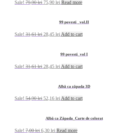
Sale!
79,90
lei
75,90
lei
Read more
99 povesti _vol.II
Sale!
31,61
lei
28,45
lei
Add to cart
99 povesti_vol I
Sale!
31,61
lei
28,45
lei
Add to cart
Albă ca zăpada 3D
Sale!
54,90
lei
52,16
lei
Add to cart
Albă ca Zăpada_Carte de colorat
Sale!
7,00
lei
6,30
lei
Read more