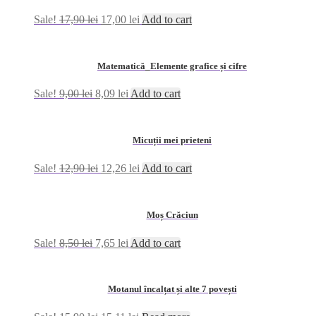
Sale!
17,90
lei
17,00
lei
Add to cart
Matematică_Elemente grafice și cifre
Sale!
9,00
lei
8,09
lei
Add to cart
Micuții mei prieteni
Sale!
12,90
lei
12,26
lei
Add to cart
Moș Crăciun
Sale!
8,50
lei
7,65
lei
Add to cart
Motanul încalțat și alte 7 povești