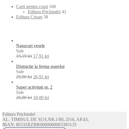
100
Carti pentru copii
100
products
42
Editura Prichindel
42
58
products
Editura Crisan
58
products
Nasucuri vesele
Product
Sale
on
19,19
lei
17,91
lei
sale
Distractie la ferma soarelui
Product
Sale
on
29,90
lei
26,91
lei
sale
Super activitati nr. 2
Product
Sale
on
20,00
lei
18,00
lei
sale
Editura Prichindel
AL. TIMISUL DE SUS,NR.1/BL.D16, AP.43,
IBAN: RO31RZBR0000060003385135