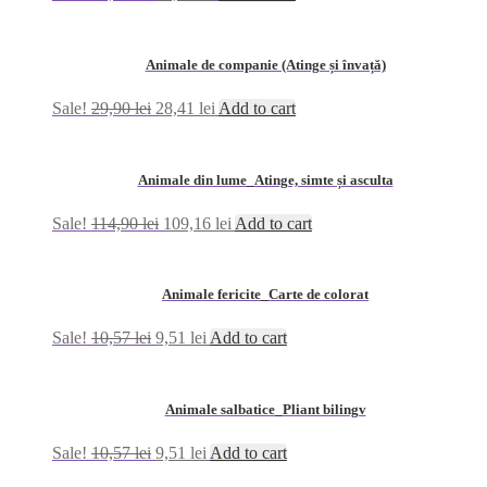
Animale de companie (Atinge și învață)
Sale!
29,90
lei
28,41
lei
Add to cart
Animale din lume_Atinge, simte și asculta
Sale!
114,90
lei
109,16
lei
Add to cart
Animale fericite_Carte de colorat
Sale!
10,57
lei
9,51
lei
Add to cart
Animale salbatice_Pliant bilingv
Sale!
10,57
lei
9,51
lei
Add to cart