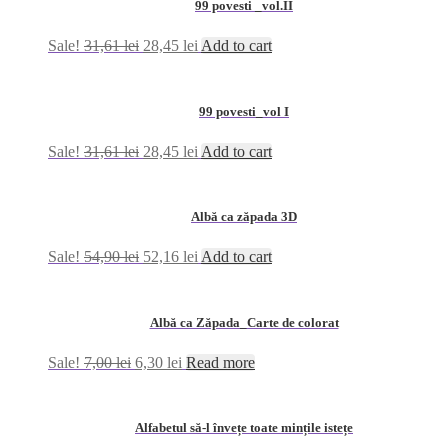
99 povesti _vol.II
Sale!
31,61
lei
28,45
lei
Add to cart
99 povesti_vol I
Sale!
31,61
lei
28,45
lei
Add to cart
Albă ca zăpada 3D
Sale!
54,90
lei
52,16
lei
Add to cart
Albă ca Zăpada_Carte de colorat
Sale!
7,00
lei
6,30
lei
Read more
Alfabetul să-l învețe toate mințile istețe