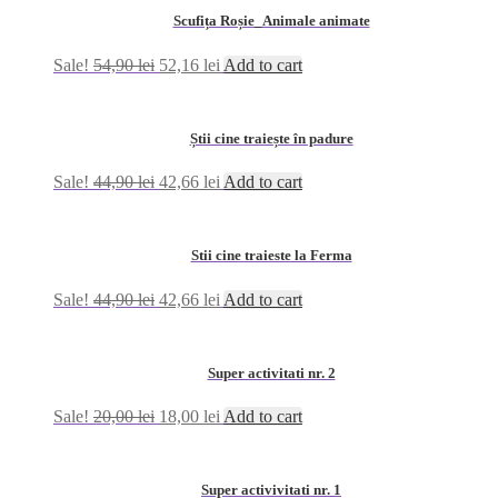
Scufița Roșie_Animale animate
Sale!
54,90
lei
52,16
lei
Add to cart
Știi cine traiește în padure
Sale!
44,90
lei
42,66
lei
Add to cart
Stii cine traieste la Ferma
Sale!
44,90
lei
42,66
lei
Add to cart
Super activitati nr. 2
Sale!
20,00
lei
18,00
lei
Add to cart
Super activivitati nr. 1