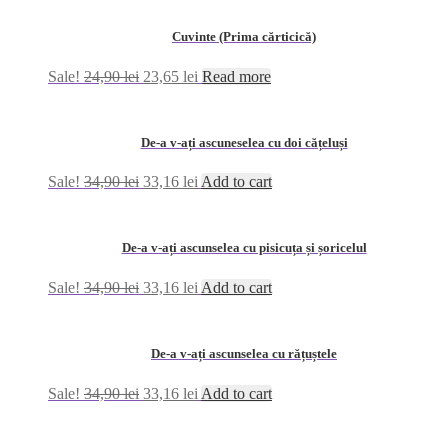
Cuvinte (Prima cărticică)
Sale!
24,90
lei
23,65
lei
Read more
De-a v-ați ascuneselea cu doi cățeluși
Sale!
34,90
lei
33,16
lei
Add to cart
De-a v-ați ascunselea cu pisicuța și șoricelul
Sale!
34,90
lei
33,16
lei
Add to cart
De-a v-ați ascunselea cu rățuștele
Sale!
34,90
lei
33,16
lei
Add to cart