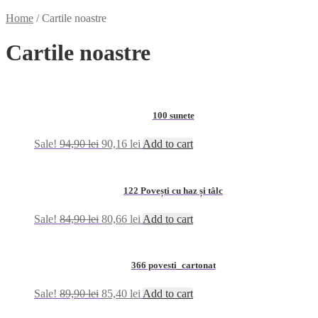
Home
/
Cartile noastre
Cartile noastre
100 sunete
Sale!
94,90
lei
90,16
lei
Add to cart
122 Povești cu haz și tâlc
Sale!
84,90
lei
80,66
lei
Add to cart
366 povesti_cartonat
Sale!
89,90
lei
85,40
lei
Add to cart