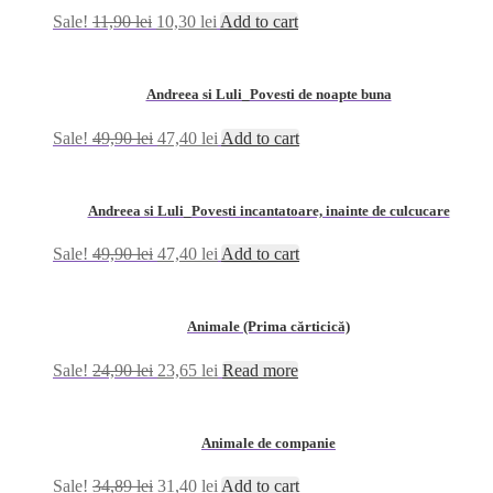
Sale!
11,90
lei
10,30
lei
Add to cart
Andreea si Luli_Povesti de noapte buna
Sale!
49,90
lei
47,40
lei
Add to cart
Andreea si Luli_Povesti incantatoare, inainte de culcucare
Sale!
49,90
lei
47,40
lei
Add to cart
Animale (Prima cărticică)
Sale!
24,90
lei
23,65
lei
Read more
Animale de companie
Sale!
34,89
lei
31,40
lei
Add to cart