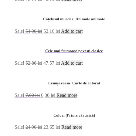
Cățelușul murdar_Animale animate
Sale!
54,90
lei
52,16
lei
Add to cart
Cele mai frumoase povesti clasice
Sale!
52,86
lei
47,57
lei
Add to cart
Cenușăreasa_Carte de colorat
Sale!
7,00
lei
6,30
lei
Read more
Culori (Prima cărticică)
Sale!
24,90
lei
23,65
lei
Read more