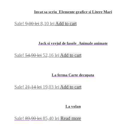
Invat sa scriu_Elemente grafice si Litere Mari
Sale!
9,00
lei
8,10
lei
Add to cart
Jack si vrejul de fasole_Animale animate
Sale!
54,90
lei
52,16
lei
Add to cart
La ferma Carte decupata
Sale!
21,14
lei
19,03
lei
Add to cart
La volan
Sale!
89,90
lei
85,40
lei
Read more