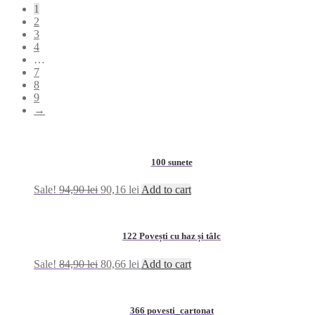
1
2
3
4
…
7
8
9
→
100 sunete
Sale!
94,90
lei
90,16
lei
Add to cart
122 Povești cu haz și tâlc
Sale!
84,90
lei
80,66
lei
Add to cart
366 povesti_cartonat