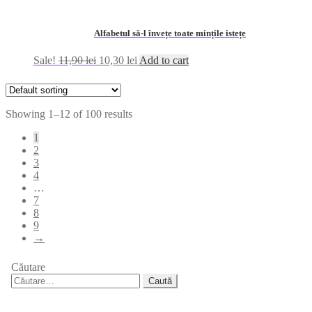
Alfabetul să-l învețe toate mințile istețe
Sale!
11,90
lei
10,30
lei
Add to cart
Showing 1–12 of 100 results
1
2
3
4
…
7
8
9
→
Căutare
Caută
după: