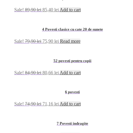
Sale!
89,90
lei
85,40
lei
Add to cart
4 Povesti clasice cu cate 20 de sunete
Sale!
79,90
lei
75,90
lei
Read more
52 povesti pentru copii
Sale!
84,90
lei
80,66
lei
Add to cart
6 povesti
Sale!
74,90
lei
71,16
lei
Add to cart
7 Povesti indragite