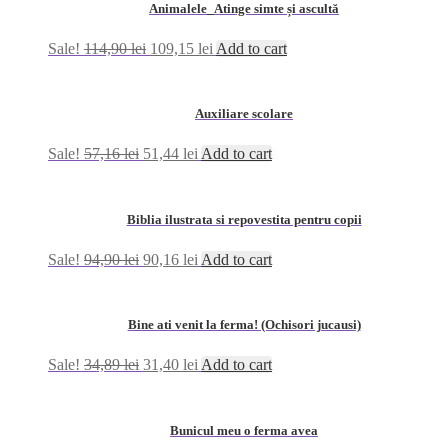
Animalele_Atinge simte și ascultă
Sale!
114,90
lei
109,15
lei
Add to cart
Auxiliare scolare
Sale!
57,16
lei
51,44
lei
Add to cart
Biblia ilustrata si repovestita pentru copii
Sale!
94,90
lei
90,16
lei
Add to cart
Bine ati venit la ferma! (Ochisori jucausi)
Sale!
34,89
lei
31,40
lei
Add to cart
Bunicul meu o ferma avea